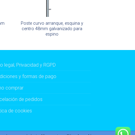
5mm
Poste curvo arranque, esquina y
centro 48mm galvanizado para
espino
o legal, Privacidad y RGPD
diciones y formas de pago
o comprar
celación de pedidos
tica de cookies