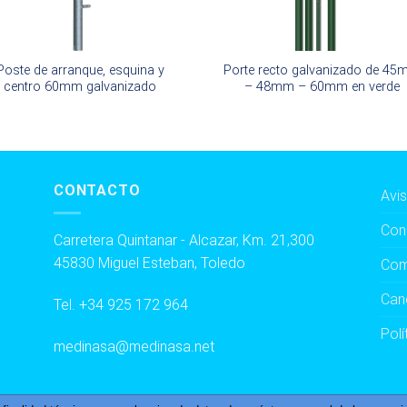
Poste de arranque, esquina y
Porte recto galvanizado de 4
centro 60mm galvanizado
– 48mm – 60mm en verde
CONTACTO
Avis
Con
Carretera Quintanar - Alcazar, Km. 21,300
45830 Miguel Esteban, Toledo
Com
Can
Tel.
+34 925 172 964
Polí
medinasa@medinasa.net