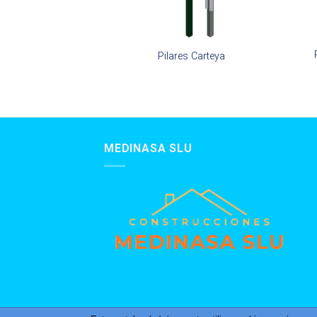
Tupifor
Pilares Carteya
MEDINASA SLU