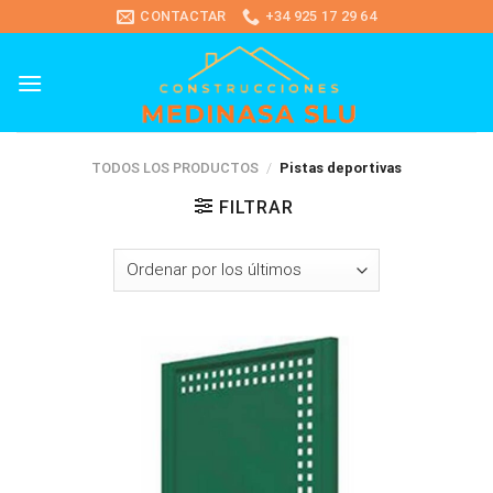
Skip
CONTACTAR
+34 925 17 29 64
to
content
TODOS LOS PRODUCTOS
/
Pistas deportivas
FILTRAR