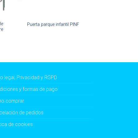
le
Puerta parque infantil PINF
re
o legal, Privacidad y RGPD
diciones y formas de pago
o comprar
celación de pedidos
tica de cookies