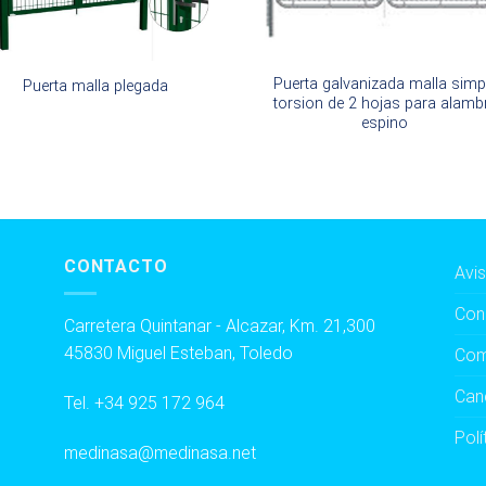
Puerta galvanizada malla simp
Puerta malla plegada
torsion de 2 hojas para alamb
espino
CONTACTO
Avis
Con
Carretera Quintanar - Alcazar, Km. 21,300
45830 Miguel Esteban, Toledo
Com
Can
Tel.
+34 925 172 964
Polí
medinasa@medinasa.net