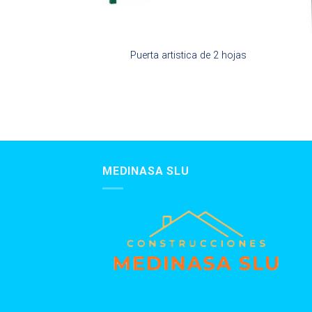
zada malla simple
Puerta artistica de 2 hojas
as con cerradura –
y con cerradura –
s con marco y
ificadas en verde
MEDINASA SLU