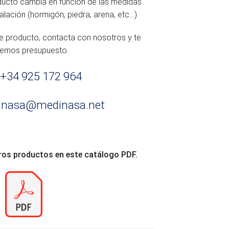
oducto cambia en función de las medidas
talación (hormigón, piedra, arena, etc…)
te producto, contacta con nosotros y te
remos presupuesto.
+34 925 172 964
inasa@medinasa.net
ros productos en este catálogo PDF.