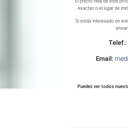
El precio final de este pr
exactas o el lugar de ins
Si estás interesado en es
envia
Telef.:
Email:
med
Puedes ver todos nuest